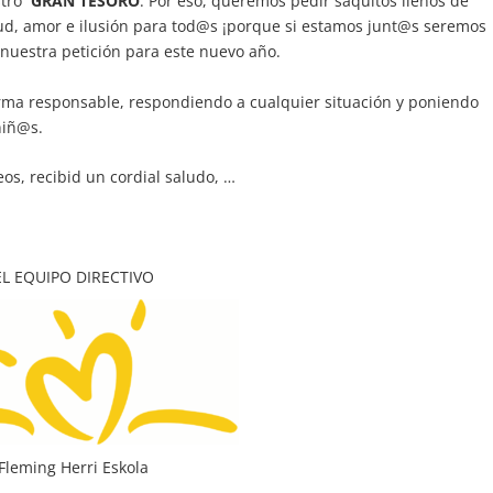
stro
GRAN
TESORO
. Por eso, queremos pedir saquitos llenos de
ud, amor e ilusión para tod@s ¡porque si estamos junt@s seremos
 nuestra petición para este nuevo año.
rma responsable, respondiendo a cualquier situación y poniendo
niñ@s.
s, recibid un cordial saludo, …
EL EQUIPO DIRECTIVO
Fleming Herri Eskola