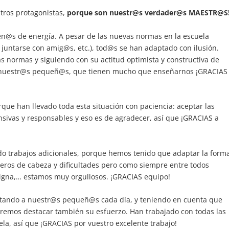
stros protagonistas,
porque son nuestr@s verdader@s MAESTR@S
en@s de energía. A pesar de las nuevas normas en la escuela
 juntarse con amig@s, etc.), tod@s se han adaptado con ilusión.
s normas y siguiendo con su actitud optimista y constructiva de
 nuestr@s pequeñ@s, que tienen mucho que enseñarnos ¡GRACIAS
rque han llevado toda esta situación con paciencia: aceptar las
sivas y responsables y eso es de agradecer, así que ¡GRACIAS a
do trabajos adicionales, porque hemos tenido que adaptar la form
eros de cabeza y dificultades pero como siempre entre todos
igna,… estamos muy orgullosos. ¡GRACIAS equipo!
ntando a nuestr@s pequeñ@s cada día, y teniendo en cuenta que
ueremos destacar también su esfuerzo. Han trabajado con todas las
a, así que ¡GRACIAS por vuestro excelente trabajo!