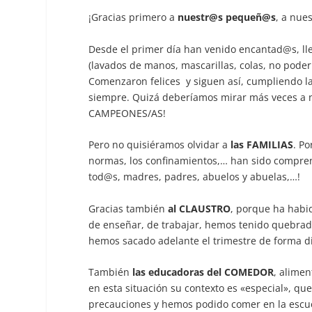
¡Gracias primero a
nuestr@s pequeñ@s
, a nue
Desde el primer día han venido encantad@s, ll
(lavados de manos, mascarillas, colas, no poder
Comenzaron felices y siguen así, cumpliendo la
siempre. Quizá deberíamos mirar más veces a
CAMPEONES/AS!
Pero no quisiéramos olvidar a
las FAMILIAS
. Po
normas, los confinamientos,… han sido compren
tod@s, madres, padres, abuelos y abuelas,…!
Gracias también
al CLAUSTRO
, porque ha habi
de enseñar, de trabajar, hemos tenido quebrad
hemos sacado adelante el trimestre de forma d
También
las educadoras del COMEDOR
, alime
en esta situación su contexto es «especial», q
precauciones y hemos podido comer en la escuel