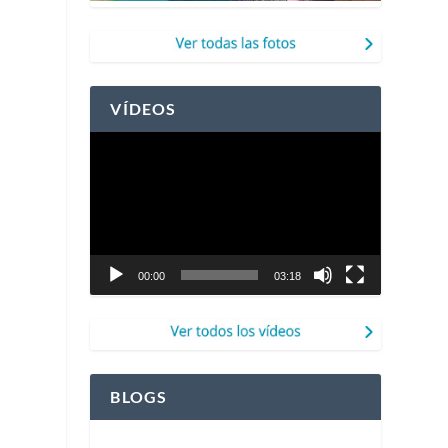
VÍDEOS
Reproductor
de
vídeo
00:00
03:18
BLOGS