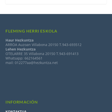
FLEMING HERRI ESKOLA
Haur Hezkuntza
ARROA Auzoan Villabona 20150 T.943-693512
Lehen Hezkuntza
OTELARRE 35 Villabona 20150 T.943-691413
Whatsapp: 662164561
mail: 012277aa@hezkuntza.net
INFORMACIÓN
KONTAKTUA