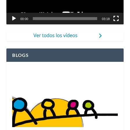
00:00
03:18
BLOGS
Ver el blog de Fleming Herri Eskola