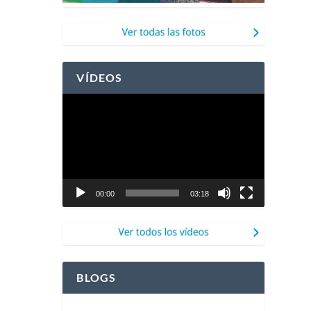
VÍDEOS
Reproductor
de
vídeo
00:00
03:18
BLOGS