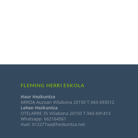
FLEMING HERRI ESKOLA
Haur Hezkuntza
ARROA Auzoan Villabona 20150 T.943-693512
Lehen Hezkuntza
OTELARRE 35 Villabona 20150 T.943-691413
Whatsapp: 662164561
mail: 012277aa@hezkuntza.net