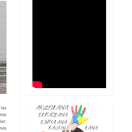
 las
mos
ar:
emos