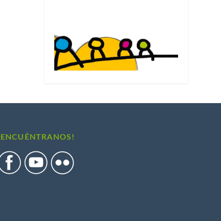
Ver el blog de Fleming Herri Eskola
¡ENCUÉNTRANOS!