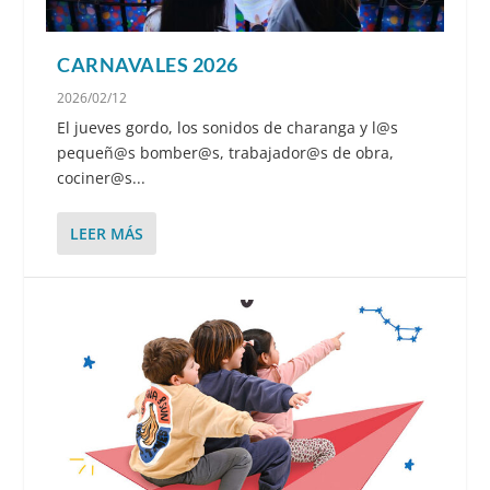
CARNAVALES 2026
2026/02/12
El jueves gordo, los sonidos de charanga y l@s
pequeñ@s bomber@s, trabajador@s de obra,
cociner@s...
LEER MÁS