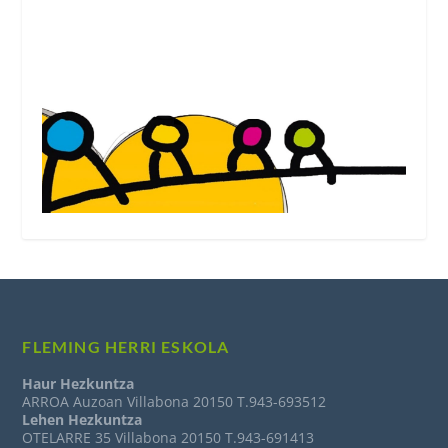
Ver el blog de Fleming Herri Eskola
FLEMING HERRI ESKOLA
Haur Hezkuntza
ARROA Auzoan Villabona 20150 T.943-693512
Lehen Hezkuntza
OTELARRE 35 Villabona 20150 T.943-691413