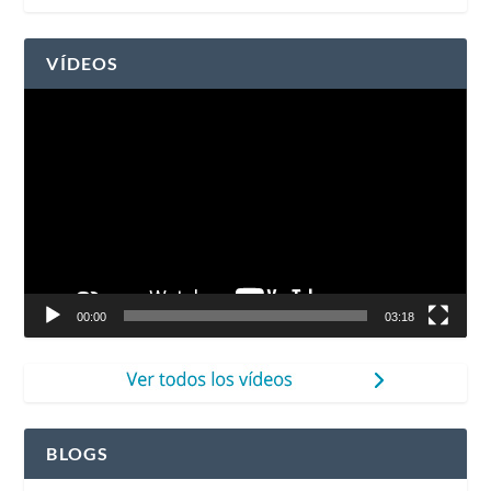
VÍDEOS
Reproductor
de
vídeo
00:00
03:18
BLOGS