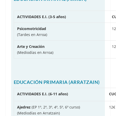
ACTIVIDADES E.I. (3-5 años)
C
Psicomotricidad
12
(Tardes en Arroa)
Arte y Creación
12
(Mediodías en Arroa)
EDUCACIÓN PRIMARIA (ARRATZAIN)
ACTIVIDADES E.I. (6-11 años)
CU
Ajedrez
(EP 1º, 2º, 3º, 4º, 5º, 6º curso)
12€
(Mediodías en Arratzain)