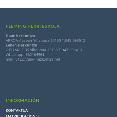
FLEMING HERRI ESKOLA
Haur Hezkuntza
ARROA Auzoan Villabona 20150 T.943-693512
Lehen Hezkuntza
OTELARRE 35 Villabona 20150 T.943-691413
Whatsapp: 662164561
mail: 012277aa@hezkuntza.net
INFORMACIÓN
KONTAKTUA
MATRICULACIONES