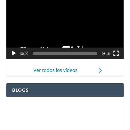
de
vídeo
00:00
03:18
BLOGS
Ver el blog de Fleming Herri Eskola