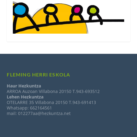
FLEMING HERRI ESKOLA
Haur Hezkuntza
ARROA Auzoan Villabona 20150 T.943-693512
Lehen Hezkuntza
OTELARRE 35 Villabona 20150 T.943-691413
Whatsapp: 662164561
mail: 012277aa@hezkuntza.net