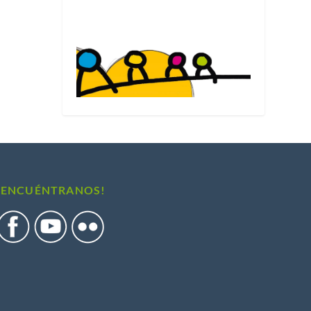
Ver el blog de Fleming Herri Eskola
¡ENCUÉNTRANOS!