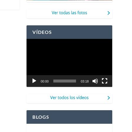
VÍDEOS
Reproductor
de
vídeo
00:00
03:18
BLOGS