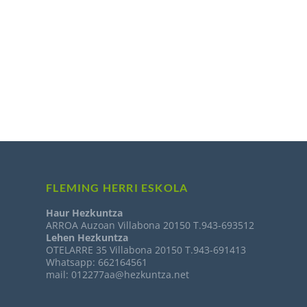
FLEMING HERRI ESKOLA
Haur Hezkuntza
ARROA Auzoan Villabona 20150 T.943-693512
Lehen Hezkuntza
OTELARRE 35 Villabona 20150 T.943-691413
Whatsapp: 662164561
mail: 012277aa@hezkuntza.net