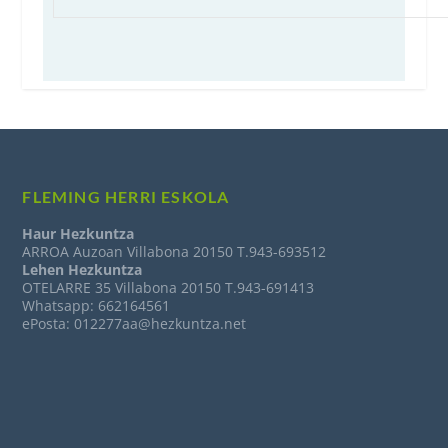
FLEMING HERRI ESKOLA
Haur Hezkuntza
ARROA Auzoan Villabona 20150 T.943-693512
Lehen Hezkuntza
OTELARRE 35 Villabona 20150 T.943-691413
Whatsapp: 662164561
ePosta: 012277aa@hezkuntza.net