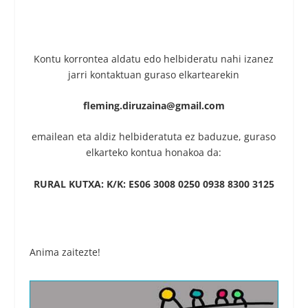
Kontu korrontea aldatu edo helbideratu nahi izanez
jarri kontaktuan guraso elkartearekin
fleming.diruzaina@gmail.com
emailean eta aldiz helbideratuta ez baduzue, guraso
elkarteko kontua honakoa da:
RURAL KUTXA: K/K: ES06 3008 0250 0938 8300 3125
Anima zaitezte!