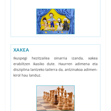
XAKEA
Ikuspegi hezitzailea oinarria izanda, xakea
erabiltzen ikasiko dute. Haurren adimena eta
disziplina lantzeko tailerra da, antzinakoa adimen-
kirol hau landuz.