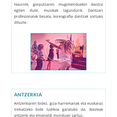
Haurrek, gorputzaren mugimenduekin dantza
egiten dute, musikak lagundurik. Dantzari
profesionalak bezala, koreografia dantzak sortuko
dituzte.
ANTZERKIA
Antzerkiaren bidez, giza-harremanak eta euskaraz
trebatzeko bide ludikoa garatuko da, ikasleak
antzerki eta emanaldi munduan sartuz.