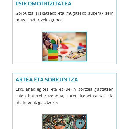
PSIKOMOTRIZITATEA
Gorputza arakatzeko eta mugitzeko aukerak zein
mugak aztertzeko gunea.
ARTEA ETA SORKUNTZA
Eskulanak egitea eta eskuekin sortzea gustatzen
zaien haurrei zuzendua, euren trebetasunak eta
ahalmenak garatzeko.