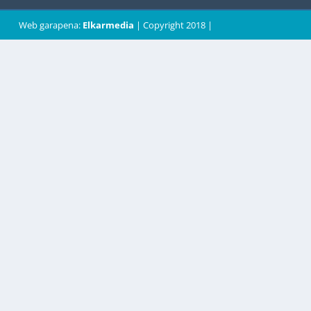
Web garapena:
Elkarmedia
| Copyright 2018 |