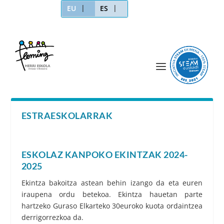
EU
ES
ESTRAESKOLARRAK
ESKOLAZ KANPOKO EKINTZAK 2024-
2025
Ekintza bakoitza astean behin izango da eta euren
iraupena ordu betekoa. Ekintza hauetan parte
hartzeko Guraso Elkarteko 30euroko kuota ordaintzea
derrigorrezkoa da.