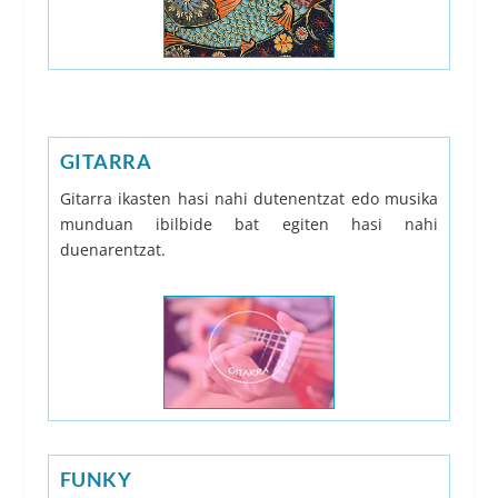
GITARRA
Gitarra ikasten hasi nahi dutenentzat edo musika
munduan ibilbide bat egiten hasi nahi
duenarentzat.
FUNKY