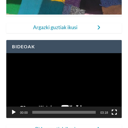
BIDEOAK
Bideo
erreproduzigailua
00:00
03:18