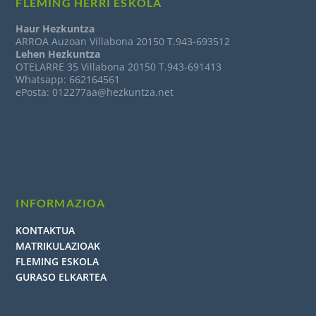
FLEMING HERRI ESKOLA
Haur Hezkuntza
ARROA Auzoan Villabona 20150 T.943-693512
Lehen Hezkuntza
OTELARRE 35 Villabona 20150 T.943-691413
Whatsapp: 662164561
ePosta: 012277aa@hezkuntza.net
INFORMAZIOA
KONTAKTUA
MATRIKULAZIOAK
FLEMING ESKOLA
GURASO ELKARTEA