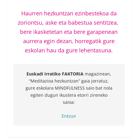
Haurren hezkuntzan ezinbestekoa da
zoriontsu, aske eta babestua sentitzea,
bere ikasketetan eta bere garapenean
aurrera egin dezan, horregatik gure
eskolan hau da gure lehentasuna.
Euskadi Irratiko FAKTORIA
magazinean,
“Meditazioa hezkuntzan” gaia jorratuz,
gure eskolara MINDFULNESS saio bat nola
egiten dugun ikustera etorri zireneko
saioa:
Entzun