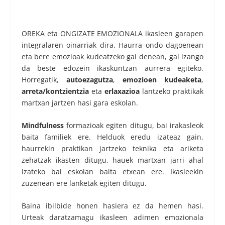
OREKA eta ONGIZATE EMOZIONALA ikasleen garapen
integralaren oinarriak dira. Haurra ondo dagoenean
eta bere emozioak kudeatzeko gai denean, gai izango
da beste edozein ikaskuntzan aurrera egiteko.
Horregatik,
autoezagutza
,
emozioen kudeaketa
,
arreta/kontzientzia
eta
erlaxazioa
lantzeko praktikak
martxan jartzen hasi gara eskolan.
Mindfulness
formazioak egiten ditugu, bai irakasleok
baita familiek ere. Helduok eredu izateaz gain,
haurrekin praktikan jartzeko teknika eta ariketa
zehatzak ikasten ditugu, hauek martxan jarri ahal
izateko bai eskolan baita etxean ere. Ikasleekin
zuzenean ere lanketak egiten ditugu.
Baina ibilbide honen hasiera ez da hemen hasi.
Urteak daratzamagu ikasleen adimen emozionala