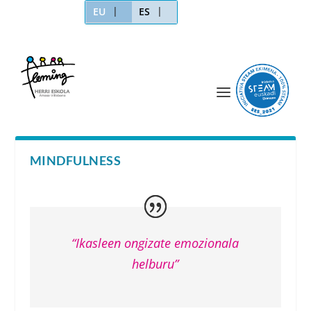
EU
ES
MINDFULNESS
“Ikasleen ongizate emozionala
helburu”