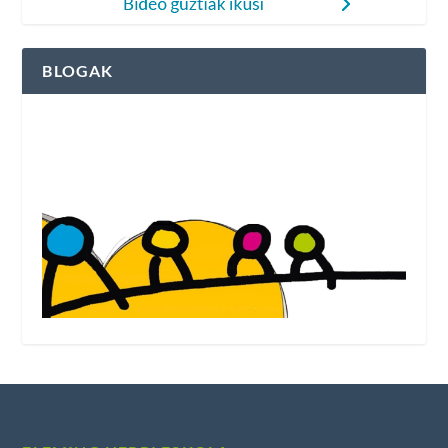
BLOGAK
Fleming Herri Eskolako blogak ikusi