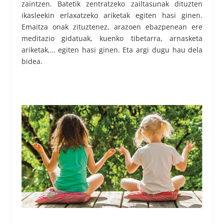
zaintzen. Batetik zentratzeko zailtasunak dituzten
ikasleekin erlaxatzeko ariketak egiten hasi ginen.
Emaitza onak zituztenez, arazoen ebazpenean ere
meditazio gidatuak, kuenko tibetarra, arnasketa
ariketak,… egiten hasi ginen. Eta argi dugu hau dela
bidea.