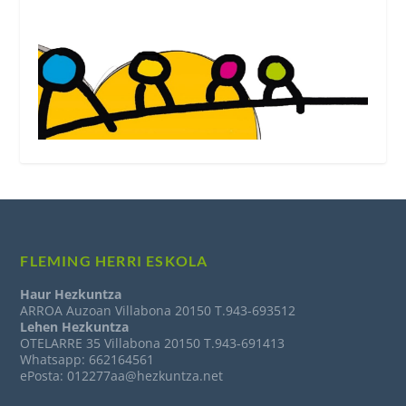
FLEMING HERRI ESKOLA
Haur Hezkuntza
ARROA Auzoan Villabona 20150 T.943-693512
Lehen Hezkuntza
OTELARRE 35 Villabona 20150 T.943-691413
Whatsapp: 662164561
ePosta: 012277aa@hezkuntza.net