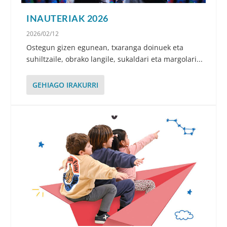
INAUTERIAK 2026
2026/02/12
Ostegun gizen egunean, txaranga doinuek eta
suhiltzaile, obrako langile, sukaldari eta margolari...
GEHIAGO IRAKURRI