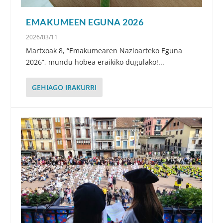
EMAKUMEEN EGUNA 2026
2026/03/11
Martxoak 8, “Emakumearen Nazioarteko Eguna
2026”, mundu hobea eraikiko dugulako!...
GEHIAGO IRAKURRI