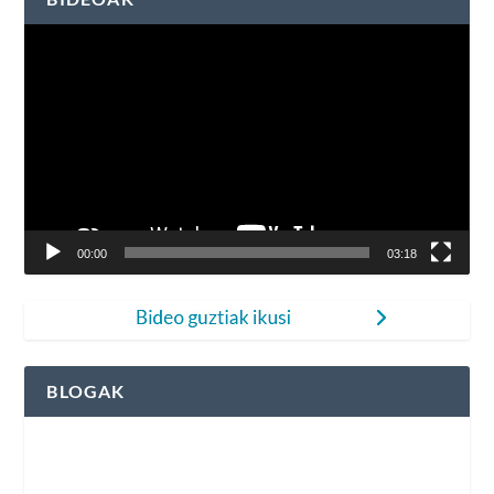
Bideo
erreproduzigailua
00:00
03:18
BLOGAK
Fleming Herri Eskolako blogak ikusi