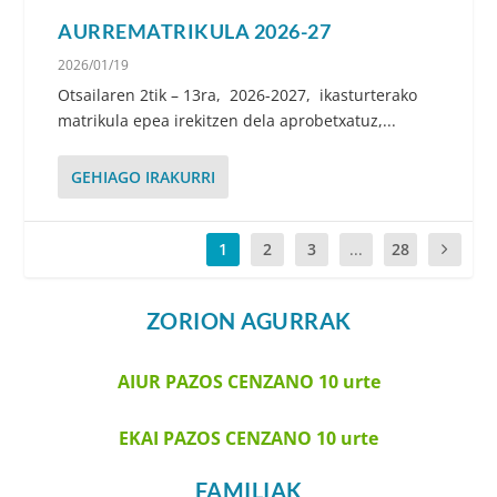
AURREMATRIKULA 2026-27
2026/01/19
Otsailaren 2tik – 13ra, 2026-2027​, ikasturterako
matrikula epea irekitzen dela aprobetxatuz,...
GEHIAGO IRAKURRI
1
2
3
...
28
ZORION AGURRAK
AIUR PAZOS CENZANO 10 urte
EKAI PAZOS CENZANO 10 urte
FAMILIAK