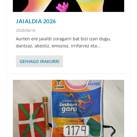
JAIALDIA 2026
2026/06/16
Aurten ere jaialdi zoragarri bat bizi izan dugu,
dantzaz, abestiz, emozioz, irrifarrez eta...
GEHIAGO IRAKURRI