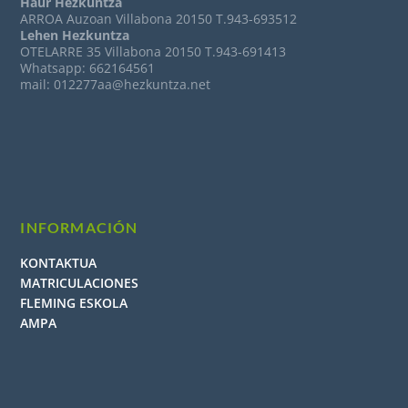
Haur Hezkuntza
ARROA Auzoan Villabona 20150 T.943-693512
Lehen Hezkuntza
OTELARRE 35 Villabona 20150 T.943-691413
Whatsapp: 662164561
mail: 012277aa@hezkuntza.net
INFORMACIÓN
KONTAKTUA
MATRICULACIONES
FLEMING ESKOLA
AMPA