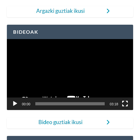
BIDEOAK
Bideo
erreproduzigailua
00:00
03:18