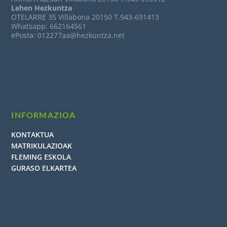
Lehen Hezkuntza
OTELARRE 35 Villabona 20150 T.943-691413
Whatsapp: 662164561
ePosta: 012277aa@hezkuntza.net
INFORMAZIOA
KONTAKTUA
MATRIKULAZIOAK
FLEMING ESKOLA
GURASO ELKARTEA