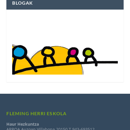
BLOGAK
Fleming Herri Eskolako blogak ikusi
FLEMING HERRI ESKOLA
Haur Hezkuntza
ARROA Auzoan Villabona 20150 T.943-693512