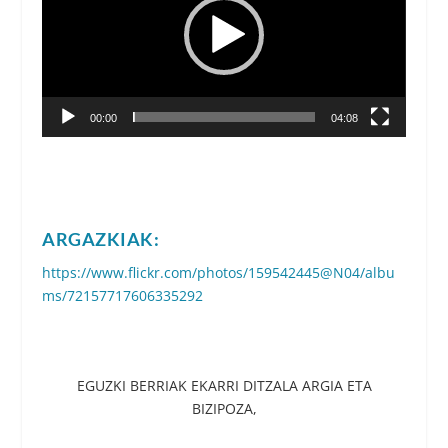
00:00
04:08
ARGAZKIAK:
https://www.flickr.com/photos/159542445@N04/albu
ms/72157717606335292
EGUZKI BERRIAK EKARRI DITZALA ARGIA ETA
BIZIPOZA,