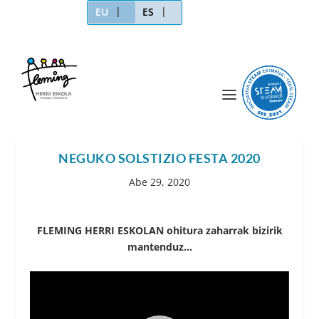
EU
ES
NEGUKO SOLSTIZIO FESTA 2020
Abe 29, 2020
FLEMING HERRI ESKOLAN ohitura zaharrak bizirik
mantenduz…
Bideo
erreproduzigailua