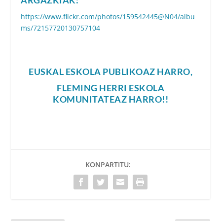
ARGAZKIAK:
https://www.flickr.com/photos/159542445@N04/albu
ms/72157720130757104
EUSKAL ESKOLA PUBLIKOAZ HARRO,
FLEMING HERRI ESKOLA
KOMUNITATEAZ HARRO!!
KONPARTITU: