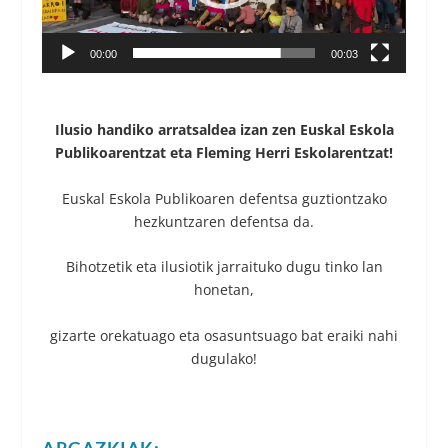
00:00
00:03
Ilusio handiko arratsaldea izan zen Euskal Eskola
Publikoarentzat eta Fleming Herri Eskolarentzat!
Euskal Eskola Publikoaren defentsa guztiontzako
hezkuntzaren defentsa da.
Bihotzetik eta ilusiotik jarraituko dugu tinko lan
honetan,
gizarte orekatuago eta osasuntsuago bat eraiki nahi
dugulako!