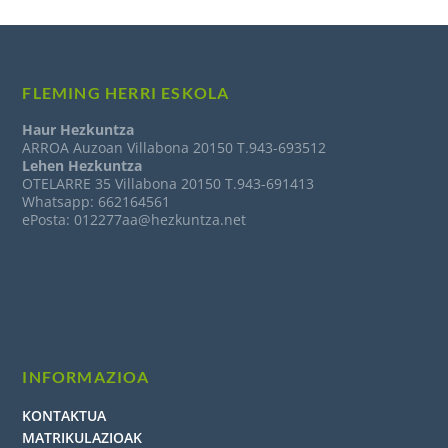
FLEMING HERRI ESKOLA
Haur Hezkuntza
ARROA Auzoan Villabona 20150 T.943-693512
Lehen Hezkuntza
OTELARRE 35 Villabona 20150 T.943-691413
Whatsapp: 662164561
ePosta: 012277aa@hezkuntza.net
INFORMAZIOA
KONTAKTUA
MATRIKULAZIOAK