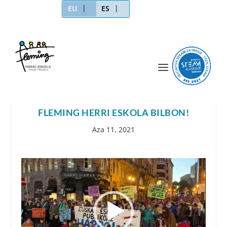
EU
ES
FLEMING HERRI ESKOLA BILBON!
Aza 11, 2021
Bideo
erreproduzigailua