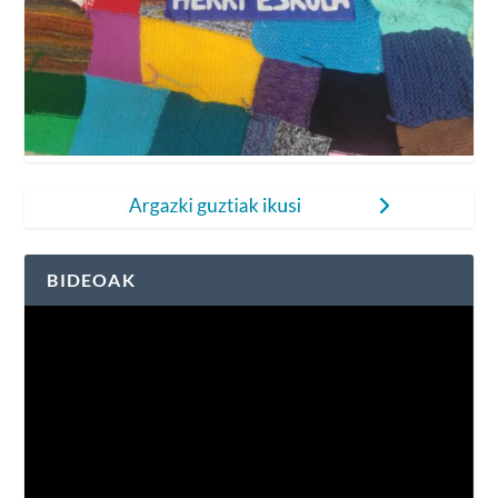
BIDEOAK
Bideo
erreproduzigailua