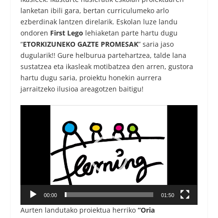
lanketan ibili gara, bertan curriculumeko arlo
ezberdinak lantzen direlarik. Eskolan luze landu
ondoren
First Lego
lehiaketan parte hartu dugu
“
ETORKIZUNEKO GAZTE PROMESAK
” saria jaso
dugularik!! Gure helburua partehartzea, talde lana
sustatzea eta ikasleak motibatzea den arren, gustora
hartu dugu saria, proiektu honekin aurrera
jarraitzeko ilusioa areagotzen baitigu!
Bideo
erreproduzigailua
00:00
01:50
Aurten landutako proiektua herriko
“Oria