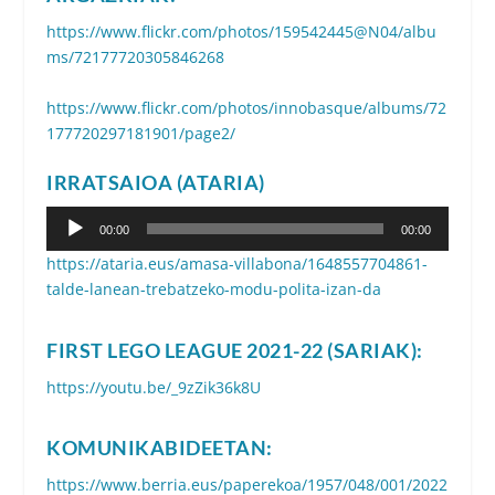
https://www.flickr.com/photos/159542445@N04/albu
ms/72177720305846268
https://www.flickr.com/photos/innobasque/albums/72
177720297181901/page2/
IRRATSAIOA (ATARIA)
Soinu
00:00
00:00
erreproduzigailua
https://ataria.eus/amasa-villabona/1648557704861-
talde-lanean-trebatzeko-modu-polita-izan-da
FIRST LEGO LEAGUE 2021-22 (SARIAK):
https://youtu.be/_9zZik36k8U
KOMUNIKABIDEETAN:
https://www.berria.eus/paperekoa/1957/048/001/2022