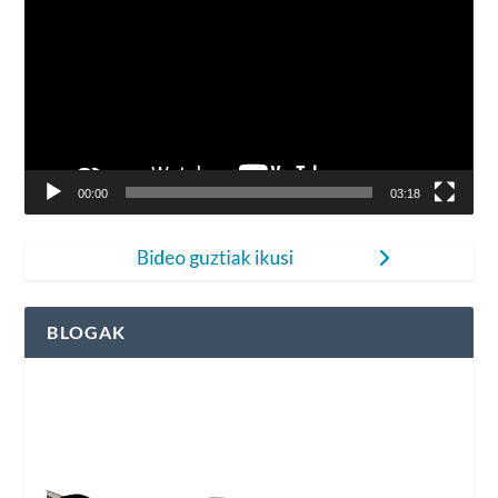
00:00
03:18
BLOGAK
Fleming Herri Eskolako blogak ikusi