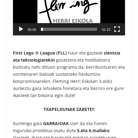
00:00
01:10
First Lego ® League (FLL)
haur eta gazteak
zientzia
eta teknologiarekin
gozatzera eta motibatzera
bultzatu nahi dituen programa da, berrikuntzaren eta
sormenaren balioak sustatzeko hezkuntza-
konpromisoarekin. Fleming Herri Eskolan 3.aldiz
aurkeztu gara lehiaketa honetara eta berriro ere gure
ikasleek lan bikaina egin dute!
TXAPELDUNAK ZARETE!!
Aurtengo gaia
GARRAIOAK
izan da eta honen
inguruko proiektua osatu dute
5.eta 6.mailako
ikasleek. Ikasturte hasieratik eskolan proiektuaren