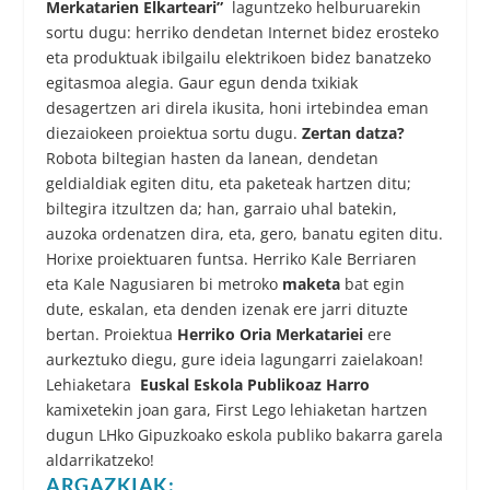
Merkatarien Elkarteari”
laguntzeko helburuarekin
sortu dugu: herriko dendetan Internet bidez erosteko
eta produktuak ibilgailu elektrikoen bidez banatzeko
egitasmoa alegia. Gaur egun denda txikiak
desagertzen ari direla ikusita, honi irtebindea eman
diezaiokeen proiektua sortu dugu.
Zertan datza?
Robota biltegian hasten da lanean, dendetan
geldialdiak egiten ditu, eta paketeak hartzen ditu;
biltegira itzultzen da; han, garraio uhal batekin,
auzoka ordenatzen dira, eta, gero, banatu egiten ditu.
Horixe proiektuaren funtsa. Herriko Kale Berriaren
eta Kale Nagusiaren bi metroko
maketa
bat egin
dute, eskalan, eta denden izenak ere jarri dituzte
bertan. Proiektua
Herriko Oria Merkatariei
ere
aurkeztuko diegu, gure ideia lagungarri zaielakoan!
Lehiaketara
Euskal Eskola Publikoaz Harro
kamixetekin joan gara, First Lego lehiaketan hartzen
dugun LHko Gipuzkoako eskola publiko bakarra garela
aldarrikatzeko!
ARGAZKIAK: