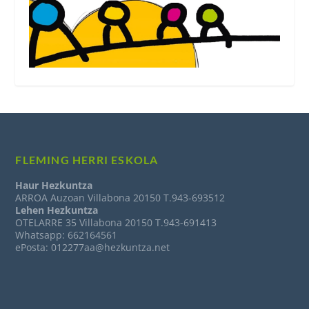
FLEMING HERRI ESKOLA
Haur Hezkuntza
ARROA Auzoan Villabona 20150 T.943-693512
Lehen Hezkuntza
OTELARRE 35 Villabona 20150 T.943-691413
Whatsapp: 662164561
ePosta: 012277aa@hezkuntza.net