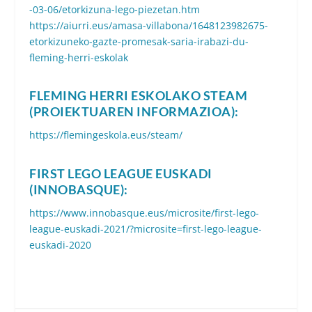
-03-06/etorkizuna-lego-piezetan.htm
https://aiurri.eus/amasa-villabona/1648123982675-
etorkizuneko-gazte-promesak-saria-irabazi-du-
fleming-herri-eskolak
FLEMING HERRI ESKOLAKO STEAM
(PROIEKTUAREN INFORMAZIOA):
https://flemingeskola.eus/steam/
FIRST LEGO LEAGUE EUSKADI
(INNOBASQUE):
https://www.innobasque.eus/microsite/first-lego-
league-euskadi-2021/?microsite=first-lego-league-
euskadi-2020