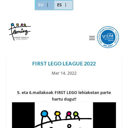
EU
ES
FIRST LEGO LEAGUE 2022
Mar 14, 2022
5. eta 6.mailakoak FIRST LEGO lehiaketan parte
hartu dugu!!
Bideo
erreproduzigailua