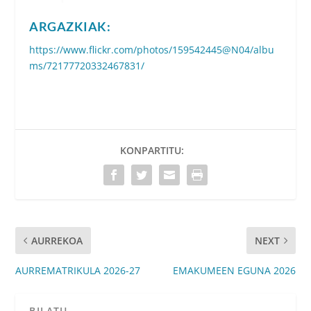
ARGAZKIAK:
https://www.flickr.com/photos/159542445@N04/albu
ms/72177720332467831/
KONPARTITU:
AURREKOA
NEXT
AURREMATRIKULA 2026-27
EMAKUMEEN EGUNA 2026