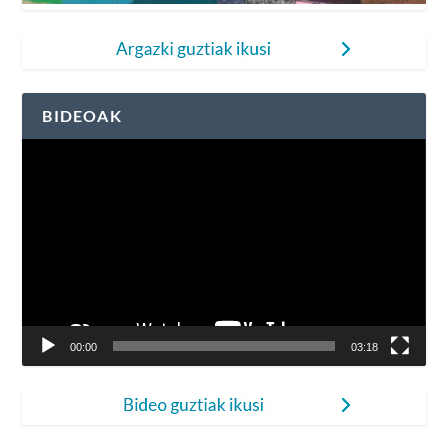
BIDEOAK
Bideo
erreproduzigailua
00:00
03:18