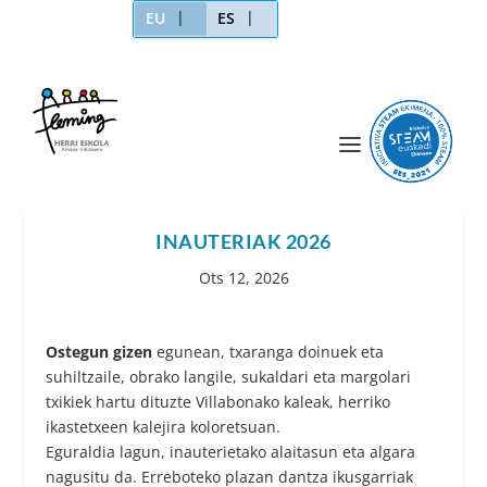
EU
ES
INAUTERIAK 2026
Ots 12, 2026
Ostegun gizen
egunean, txaranga doinuek eta
suhiltzaile, obrako langile, sukaldari eta margolari
txikiek hartu dituzte Villabonako kaleak, herriko
ikastetxeen kalejira koloretsuan.
Eguraldia lagun, inauterietako alaitasun eta algara
nagusitu da. Erreboteko plazan dantza ikusgarriak