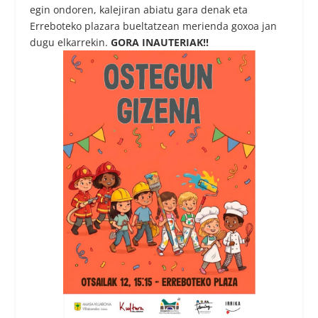
egin ondoren, kalejiran abiatu gara denak eta
Erreboteko plazara bueltatzean merienda goxoa jan
dugu elkarrekin.
GORA INAUTERIAK!!