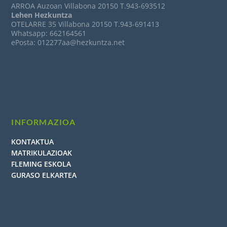
ARROA Auzoan Villabona 20150 T.943-693512
Lehen Hezkuntza
OTELARRE 35 Villabona 20150 T.943-691413
Whatsapp: 662164561
ePosta: 012277aa@hezkuntza.net
INFORMAZIOA
KONTAKTUA
MATRIKULAZIOAK
FLEMING ESKOLA
GURASO ELKARTEA