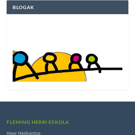
BLOGAK
Fleming Herri Eskolako blogak ikusi
FLEMING HERRI ESKOLA
Haur Hezkuntza